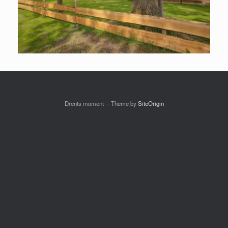
Drents moment
Theme by
SiteOrigin