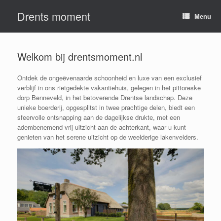
Ga
Drents moment
naar
Menu
de
inhoud
Welkom bij drentsmoment.nl
Ontdek de ongeëvenaarde schoonheid en luxe van een exclusief
verblijf in ons rietgedekte vakantiehuis, gelegen in het pittoreske
dorp Benneveld, in het betoverende Drentse landschap. Deze
unieke boerderij, opgesplitst in twee prachtige delen, biedt een
sfeervolle ontsnapping aan de dagelijkse drukte, met een
adembenemend vrij uitzicht aan de achterkant, waar u kunt
genieten van het serene uitzicht op de weelderige lakenvelders.